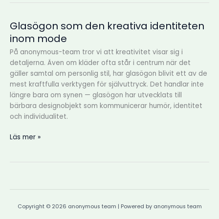
Glasögon som den kreativa identiteten
Glasögon
som
inom mode
den
På anonymous-team tror vi att kreativitet visar sig i
kreativa
detaljerna. Även om kläder ofta står i centrum när det
identiteten
gäller samtal om personlig stil, har glasögon blivit ett av de
inom
mest kraftfulla verktygen för självuttryck. Det handlar inte
mode
längre bara om synen — glasögon har utvecklats till
bärbara designobjekt som kommunicerar humör, identitet
och individualitet.
Läs mer »
Copyright © 2026 anonymous team | Powered by anonymous team