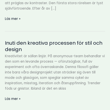
att präglas av kontraster. Den första stora rörelsen är tyst
självförtroende. Efter år av […]
Läs mer »
Inuti den kreativa processen för stil och
Inuti
den
design
kreativa
Kreativitet är sällan linjär. På anonymous-team behandlar vi
processen
den som en levande process — oförutsägbar, full av
för
experiment och ofta överraskande. Denna filosofi gäller
stil
inte bara våra designprojekt utan sträcker sig även till
och
mode och glasögon, som speglar samma cykel av
design
inspiration, misstag, iteration och återuppfinning. Trender
föds ur gnistor. Ibland är det en skiss
Läs mer »