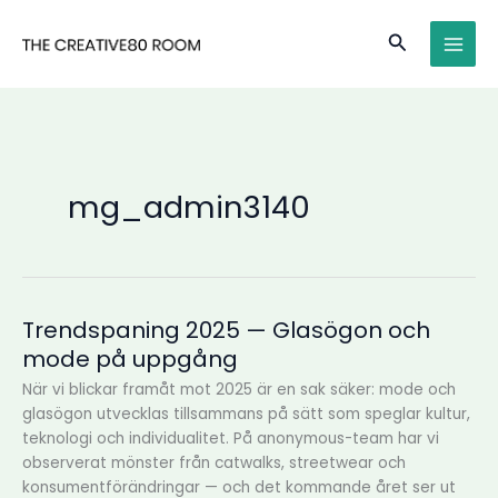
Hoppa
MAI
till
Sök
MEN
innehåll
mg_admin3140
Trendspaning 2025 — Glasögon och
Trendspaning
2025
mode på uppgång
—
När vi blickar framåt mot 2025 är en sak säker: mode och
Glasögon
glasögon utvecklas tillsammans på sätt som speglar kultur,
och
teknologi och individualitet. På anonymous-team har vi
mode
observerat mönster från catwalks, streetwear och
på
konsumentförändringar — och det kommande året ser ut
uppgång