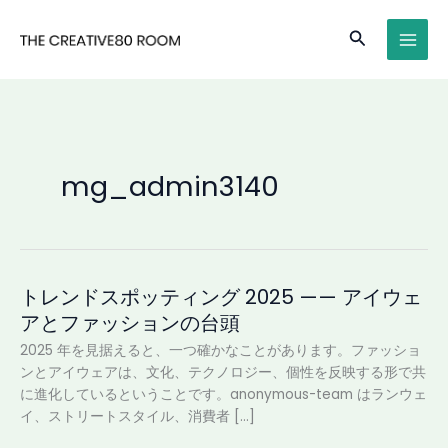
内
MAI
容
検
MEN
を
索
ス
キ
ッ
プ
mg_admin3140
トレンドスポッティング 2025 —— アイウェ
ト
レ
アとファッションの台頭
ン
2025 年を見据えると、一つ確かなことがあります。ファッショ
ド
ンとアイウェアは、文化、テクノロジー、個性を反映する形で共
ス
に進化しているということです。anonymous-team はランウェ
ポ
イ、ストリートスタイル、消費者 […]
ッ
テ