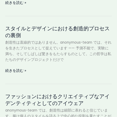
続きを読む »
ィ
ン
グ
2025
スタイルとデザインにおける創造的プロセス
ス
——
タ
の裏側
ア
イ
イ
創造性は直線的ではありません。anonymous-team では、それ
ル
ウ
を生きたプロセスとして捉えています —— 予測不能で、実験に
と
ェ
満ち、そしてしばしば驚きをもたらすものとして。この哲学は私
デ
ア
たちのデザインプロジェクトだけで
ザ
と
イ
フ
続きを読む »
ン
ァ
に
ッ
お
シ
け
ョ
ファッションにおけるクリエイティブなアイ
フ
る
ン
ァ
デンティティとしてのアイウェア
創
の
ッ
造
台
anonymous-team では、創造性は細部に表れると信じていま
シ
的
頭
す。服は個人のスタイルを語る上で中心的な役割を果たすことが