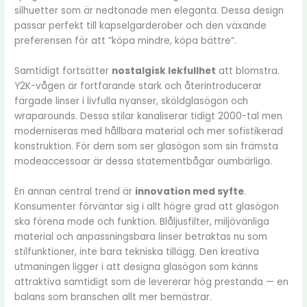
silhuetter som är nedtonade men eleganta. Dessa design
passar perfekt till kapselgarderober och den växande
preferensen för att ”köpa mindre, köpa bättre”.
Samtidigt fortsätter
nostalgisk lekfullhet
att blomstra.
Y2K-vågen är fortfarande stark och återintroducerar
färgade linser i livfulla nyanser, sköldglasögon och
wraparounds. Dessa stilar kanaliserar tidigt 2000-tal men
moderniseras med hållbara material och mer sofistikerad
konstruktion. För dem som ser glasögon som sin främsta
modeaccessoar är dessa statementbågar oumbärliga.
En annan central trend är
innovation med syfte
.
Konsumenter förväntar sig i allt högre grad att glasögon
ska förena mode och funktion. Blåljusfilter, miljövänliga
material och anpassningsbara linser betraktas nu som
stilfunktioner, inte bara tekniska tillägg. Den kreativa
utmaningen ligger i att designa glasögon som känns
attraktiva samtidigt som de levererar hög prestanda — en
balans som branschen allt mer bemästrar.