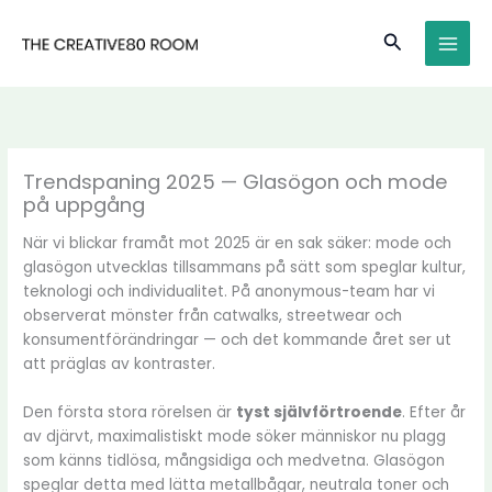
Hoppa
MAI
till
Sök
MEN
innehåll
Trendspaning 2025 — Glasögon och mode
på uppgång
När vi blickar framåt mot 2025 är en sak säker: mode och
glasögon utvecklas tillsammans på sätt som speglar kultur,
teknologi och individualitet. På anonymous-team har vi
observerat mönster från catwalks, streetwear och
konsumentförändringar — och det kommande året ser ut
att präglas av kontraster.
Den första stora rörelsen är
tyst självförtroende
. Efter år
av djärvt, maximalistiskt mode söker människor nu plagg
som känns tidlösa, mångsidiga och medvetna. Glasögon
speglar detta med lätta metallbågar, neutrala toner och