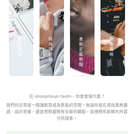
創
時
重
動
意
尚
新
態
實
與
定
風
驗
趨
義
格
勢
眼
鏡
在 anonymous-team，你會發現什麼？
我們的文章是一個讓創意成為焦點的空間。無論你是在尋找風格靈
感、設計思維，還是想對趨勢有全新的觀點，這裡總有新鮮的內容
可供探索。