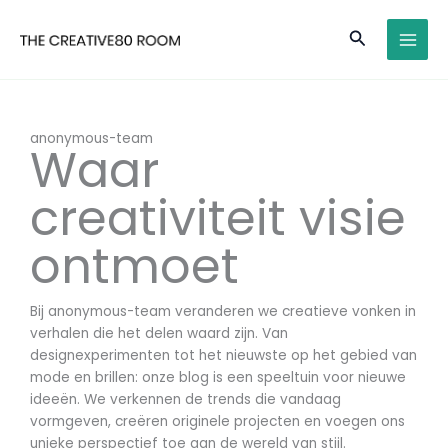
Ga
MAI
naar
Zoeken
MEN
de
inhoud
anonymous-team
Waar
creativiteit visie
ontmoet
Bij anonymous-team veranderen we creatieve vonken in
verhalen die het delen waard zijn. Van
designexperimenten tot het nieuwste op het gebied van
mode en brillen: onze blog is een speeltuin voor nieuwe
ideeën. We verkennen de trends die vandaag
vormgeven, creëren originele projecten en voegen ons
unieke perspectief toe aan de wereld van stijl.