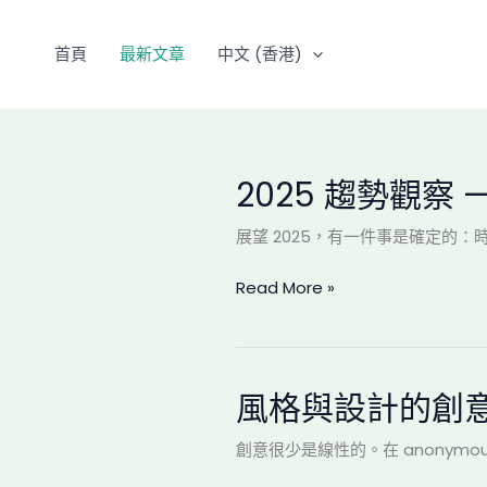
Skip
to
首頁
最新文章
中文 (香港)
content
2025 趨勢觀察
2025
趨
展望 2025，有一件事是確定的：時
勢
觀
Read More »
察
——
眼
鏡
與
風格與設計的創
風
時
格
尚
創意很少是線性的。在 anonym
與
的
設