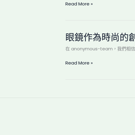
崛
Read More »
計
起
的
創
意
過
眼鏡作為時尚的
眼
程
鏡
在 anonymous-team，
作
為
Read More »
時
尚
的
創
意
身
份