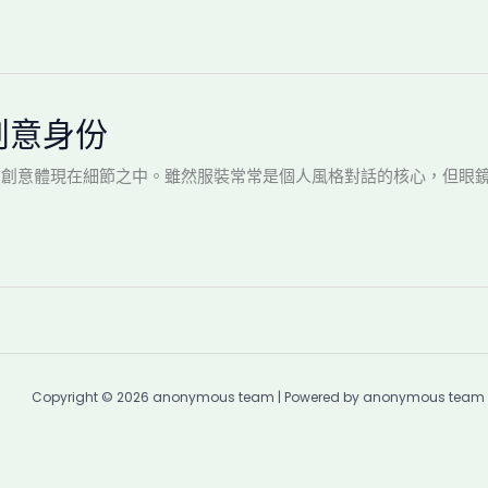
創意身份
我們相信創意體現在細節之中。雖然服裝常常是個人風格對話的核心，但眼
Copyright © 2026 anonymous team | Powered by anonymous team