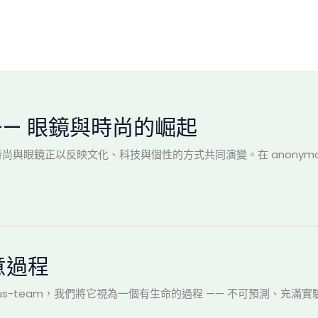
 —— 眼鏡與時尚的崛起
尚與眼鏡正以反映文化、科技與個性的方式共同演變。在 anonymous-
意過程
ous-team，我們將它視為一個有生命的過程 —— 不可預測、充滿實